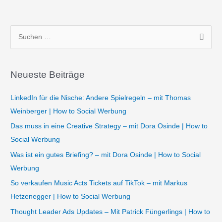
S
u
c
Neueste Beiträge
h
e
LinkedIn für die Nische: Andere Spielregeln – mit Thomas
n
Weinberger | How to Social Werbung
n
Das muss in eine Creative Strategy – mit Dora Osinde | How to
a
Social Werbung
c
Was ist ein gutes Briefing? – mit Dora Osinde | How to Social
h
Werbung
:
So verkaufen Music Acts Tickets auf TikTok – mit Markus
Hetzenegger | How to Social Werbung
Thought Leader Ads Updates – Mit Patrick Füngerlings | How to