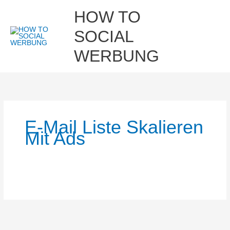
Zum
Hau
HOW TO
Inhalt
springen
SOCIAL
WERBUNG
E-Mail Liste Skalieren
Mit Ads