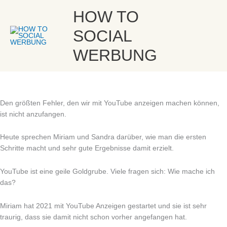
Zum
YouTube Ads – Los trau Dich und fang an
Hau
HOW TO
von
Sarah
Inhalt
springen
SOCIAL
WERBUNG
Den größten Fehler, den wir mit YouTube anzeigen machen können,
ist nicht anzufangen.
Heute sprechen Miriam und Sandra darüber, wie man die ersten
Schritte macht und sehr gute Ergebnisse damit erzielt.
YouTube ist eine geile Goldgrube. Viele fragen sich: Wie mache ich
das?
Miriam hat 2021 mit YouTube Anzeigen gestartet und sie ist sehr
traurig, dass sie damit nicht schon vorher angefangen hat.