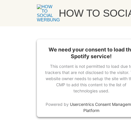
Zum
Was ist ein gutes Briefing? – mit Dora Osinde | How to Social Werbu
von
Dorothea Stasch
HOW TO SOCI
Inhalt
springen
We need your consent to load t
Spotify service!
This content is not permitted to load due t
trackers that are not disclosed to the visitor.
website owner needs to setup the site with t
CMP to add this content to the list of
technologies used.
Powered by
Usercentrics Consent Managem
Platform