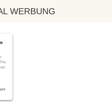
ng
AL WERBUNG
he
o
 The
heir
ent