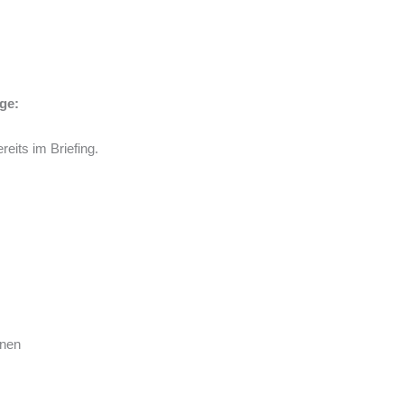
ge:
eits im Briefing.
nnen