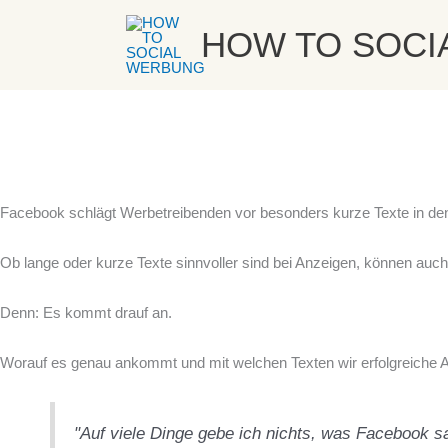
Zum
Lange oder kurze Texte auf Facebook – was wirklich funktioniert
von
Sarah
HOW TO SOCI
Inhalt
springen
Facebook schlägt Werbetreibenden vor besonders kurze Texte in de
Ob lange oder kurze Texte sinnvoller sind bei Anzeigen, können auch
Denn: Es kommt drauf an.
Worauf es genau ankommt und mit welchen Texten wir erfolgreiche An
"Auf viele Dinge gebe ich nichts, was Facebook sa