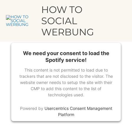
LinkedIn personalisierte Werbeanzeigen – wirklich? – Mit Patrick
Zum
Hau
HOW TO
Füngerlings | How to Social Werbung
Inhalt
von
Dorothea Stasch
springen
SOCIAL
WERBUNG
We need your consent to load the
Spotify service!
This content is not permitted to load due to
trackers that are not disclosed to the visitor. The
website owner needs to setup the site with their
CMP to add this content to the list of
technologies used.
Powered by
Usercentrics Consent Management
Platform