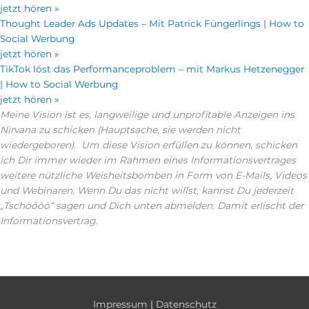
jetzt hören »
Thought Leader Ads Updates – Mit Patrick Füngerlings | How to
Social Werbung
jetzt hören »
TikTok löst das Performanceproblem – mit Markus Hetzenegger
| How to Social Werbung
jetzt hören »
Meine Vision ist es, langweilige und unprofitable Anzeigen ins
Nirvana zu schicken (Hauptsache, sie werden nicht
wiedergeboren). Um diese Vision erfüllen zu können, schicken
ich Dir immer wieder im Rahmen eines Informationsvertrages
weitere nützliche Weisheitsbomben in Form von E-Mails, Videos
und Webinaren. Wenn Du das nicht willst, kannst Du jederzeit
„Tschöööö“ sagen und Dich unten abmelden. Damit erlischt der
Informationsvertrag.
Impressum
|
Datenschutz