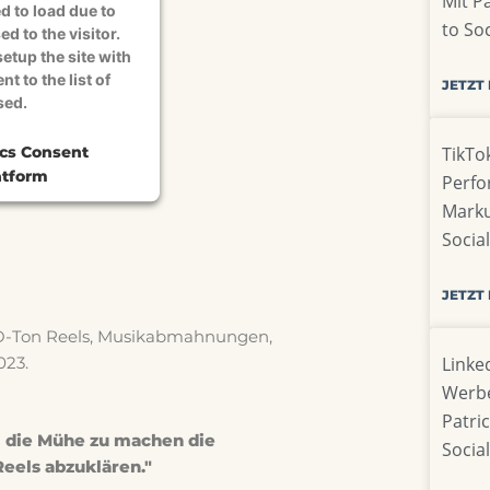
Mit P
d to load due to
to So
ed to the visitor.
etup the site with
t to the list of
JETZT
sed.
TikTok
ics Consent
tform
Perfo
Marku
Socia
JETZT
r O-Ton Reels, Musikabmahnungen,
Linke
023.
Werbe
Patri
l die Mühe zu machen die
Socia
eels abzuklären."