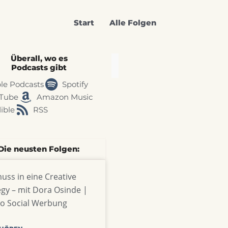
Start
Alle Folgen
Überall, wo es
Podcasts gibt
le Podcasts
Spotify
Tube
Amazon Music
ible
RSS
Die neusten Folgen:
uss in eine Creative
egy – mit Dora Osinde |
o Social Werbung