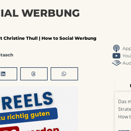
CIAL WERBUNG
it Christine Thull | How to Social Werbung
App
tasch
You
Aud
Das m
Strat
How t