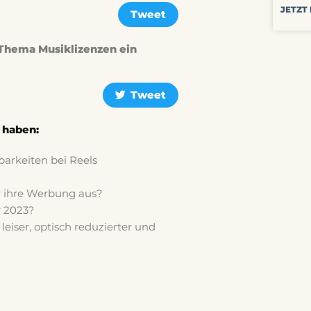
JETZT
Tweet
 Thema Musiklizenzen ein
Tweet
 haben:
arkeiten bei Reels
 ihre Werbung aus?
r 2023?
 leiser, optisch reduzierter und