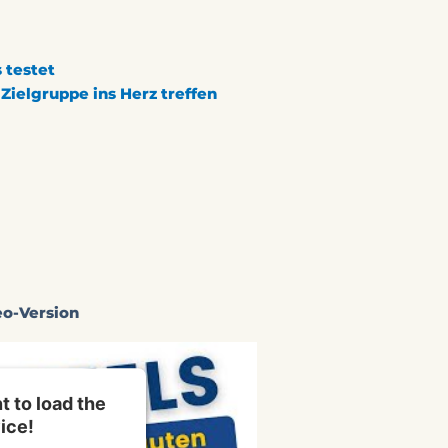
 testet
Zielgruppe ins Herz treffen
eo-Version
 to load the
ice!