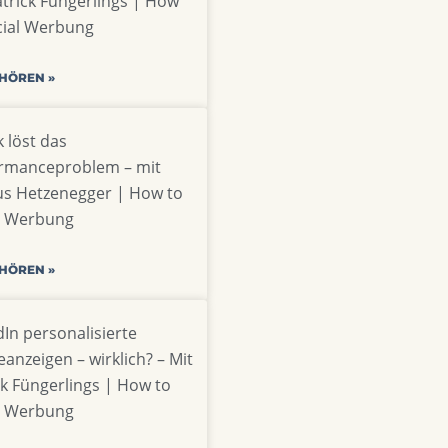
atrick Füngerlings | How
cial Werbung
 HÖREN »
 löst das
rmanceproblem – mit
s Hetzenegger | How to
l Werbung
 HÖREN »
dIn personalisierte
anzeigen – wirklich? – Mit
ck Füngerlings | How to
l Werbung