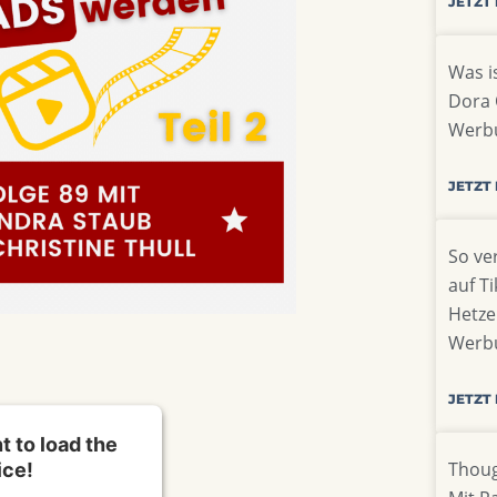
JETZT
Was is
Dora 
Werb
JETZT
So ve
auf T
Hetze
Werb
JETZT
 to load the
Thoug
ice!