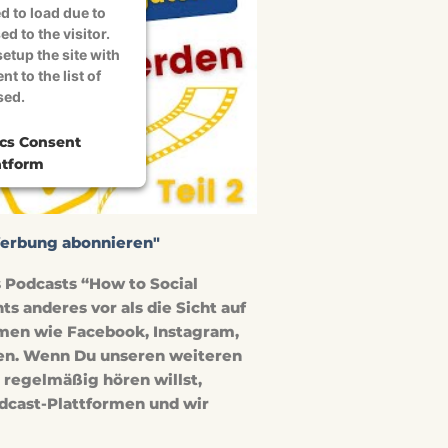
d to load due to
ed to the visitor.
etup the site with
t to the list of
sed.
ics Consent
tform
Werbung abonnieren"
s Podcasts “How to Social
 anderes vor als die Sicht auf
rmen wie Facebook, Instagram,
len. Wenn Du unseren weiteren
regelmäßig hören willst,
dcast-Plattformen und wir