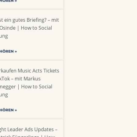
 HÖREN »
t ein gutes Briefing? – mit
Osinde | How to Social
ung
 HÖREN »
rkaufen Music Acts Tickets
ikTok – mit Markus
negger | How to Social
ung
 HÖREN »
ht Leader Ads Updates –