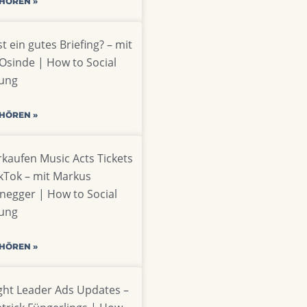
 HÖREN »
t ein gutes Briefing? – mit
Osinde | How to Social
ung
 HÖREN »
rkaufen Music Acts Tickets
ikTok – mit Markus
negger | How to Social
ung
 HÖREN »
ht Leader Ads Updates –