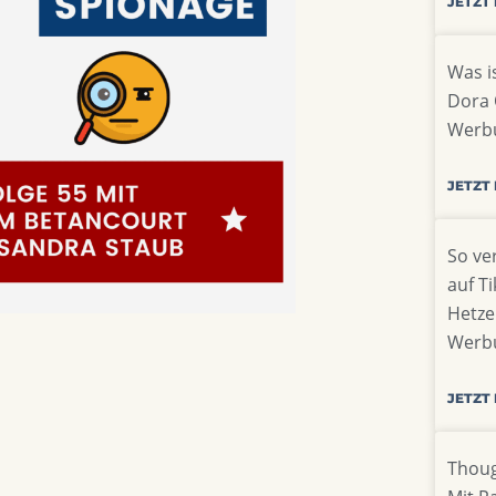
JETZT
Was is
Dora 
Werb
JETZT
So ve
auf T
Hetze
Werb
JETZT
Thoug