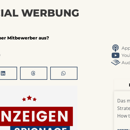
CIAL WERBUNG
iner Mitbewerber aus?
App
h
You
Aud
Das m
Strat
How t