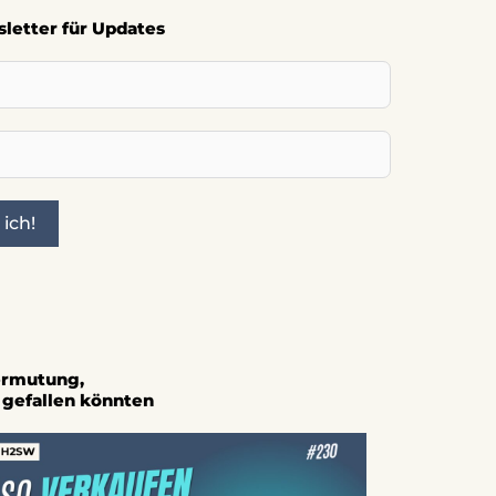
sletter für Updates
 ich!
Vermutung,
h gefallen könnten