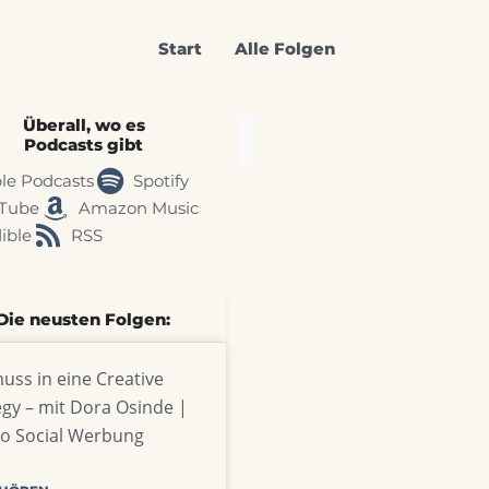
Start
Alle Folgen
Überall, wo es
Podcasts gibt
le Podcasts
Spotify
Tube
Amazon Music
ible
RSS
Die neusten Folgen:
uss in eine Creative
egy – mit Dora Osinde |
o Social Werbung