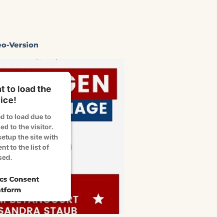
eo-Version
 to load the
ice!
d to load due to
ed to the visitor.
etup the site with
t to the list of
sed.
ics Consent
tform