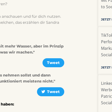
Mit P
ren?
to So
n anschauen und für dich nutzen.
JETZT
welchen, das erzählen dir Sandra
TikTok
Perfo
mit mehr Wasser, aber im Prinzip
Marku
 was wir machen."
Socia
Tweet
JETZT
das nehmen sollst und dann
funktioniert meistens nicht."
Linke
Werbe
Tweet
Patri
Socia
 haben: