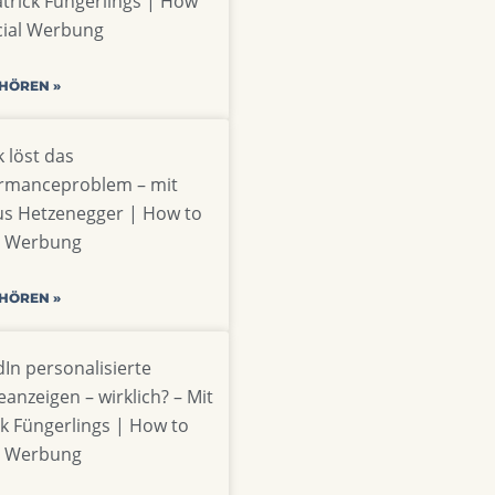
atrick Füngerlings | How
cial Werbung
 HÖREN »
 löst das
rmanceproblem – mit
s Hetzenegger | How to
l Werbung
 HÖREN »
dIn personalisierte
anzeigen – wirklich? – Mit
ck Füngerlings | How to
l Werbung