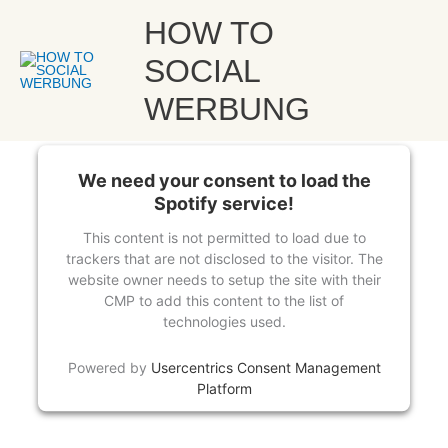
Zum
Die wichtigsten Anzeigentypen für E-Commerce Erfolg mit Social Ads –
Hau
HOW TO
mit Alexander Schwarzkopf | How to Social Werbung
Inhalt
von
Dorothea Stasch
springen
SOCIAL
WERBUNG
We need your consent to load the
Spotify service!
This content is not permitted to load due to
trackers that are not disclosed to the visitor. The
website owner needs to setup the site with their
CMP to add this content to the list of
technologies used.
Powered by
Usercentrics Consent Management
Platform