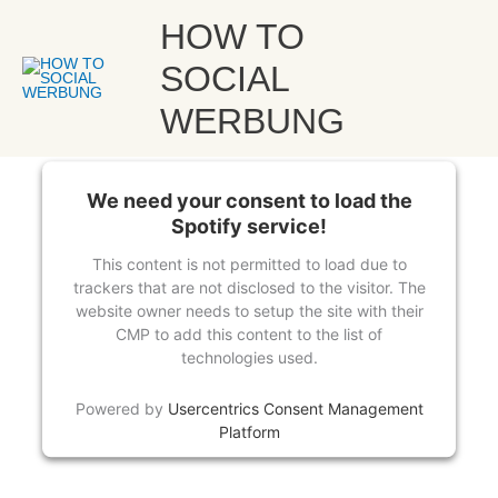
Zum
Wie das Wahu-Board mit Social Ads abhob – mit Nico Hummel | How
Hau
HOW TO
to Social Werbung
Inhalt
von
Dorothea Stasch
springen
SOCIAL
WERBUNG
We need your consent to load the
Spotify service!
This content is not permitted to load due to
trackers that are not disclosed to the visitor. The
website owner needs to setup the site with their
CMP to add this content to the list of
technologies used.
Powered by
Usercentrics Consent Management
Platform