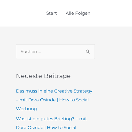
Start
Alle Folgen
S
u
c
Neueste Beiträge
h
e
Das muss in eine Creative Strategy
n
– mit Dora Osinde | How to Social
n
Werbung
a
Was ist ein gutes Briefing? – mit
c
Dora Osinde | How to Social