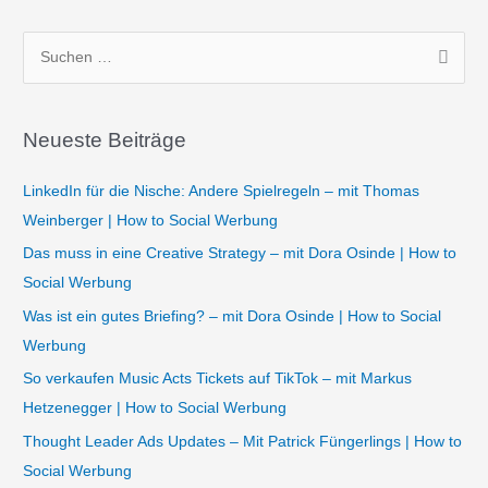
S
u
c
Neueste Beiträge
h
e
LinkedIn für die Nische: Andere Spielregeln – mit Thomas
n
Weinberger | How to Social Werbung
n
Das muss in eine Creative Strategy – mit Dora Osinde | How to
a
Social Werbung
c
Was ist ein gutes Briefing? – mit Dora Osinde | How to Social
h
Werbung
:
So verkaufen Music Acts Tickets auf TikTok – mit Markus
Hetzenegger | How to Social Werbung
Thought Leader Ads Updates – Mit Patrick Füngerlings | How to
Social Werbung