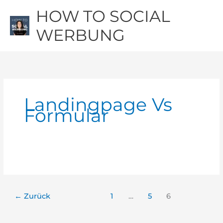
Zum
Hau
HOW TO SOCIAL
Inhalt
springen
WERBUNG
Landingpage Vs
Formular
←
Zurück
1
…
5
6