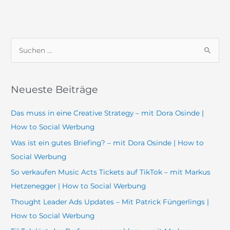
S
u
c
Neueste Beiträge
h
e
Das muss in eine Creative Strategy – mit Dora Osinde |
n
How to Social Werbung
n
Was ist ein gutes Briefing? – mit Dora Osinde | How to
a
Social Werbung
c
So verkaufen Music Acts Tickets auf TikTok – mit Markus
h
Hetzenegger | How to Social Werbung
:
Thought Leader Ads Updates – Mit Patrick Füngerlings |
How to Social Werbung