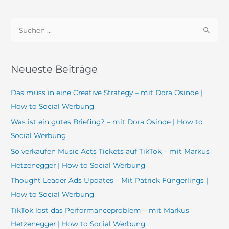
S
u
c
Neueste Beiträge
h
e
Das muss in eine Creative Strategy – mit Dora Osinde |
n
How to Social Werbung
n
Was ist ein gutes Briefing? – mit Dora Osinde | How to
a
Social Werbung
c
So verkaufen Music Acts Tickets auf TikTok – mit Markus
h
Hetzenegger | How to Social Werbung
:
Thought Leader Ads Updates – Mit Patrick Füngerlings |
How to Social Werbung
TikTok löst das Performanceproblem – mit Markus
Hetzenegger | How to Social Werbung