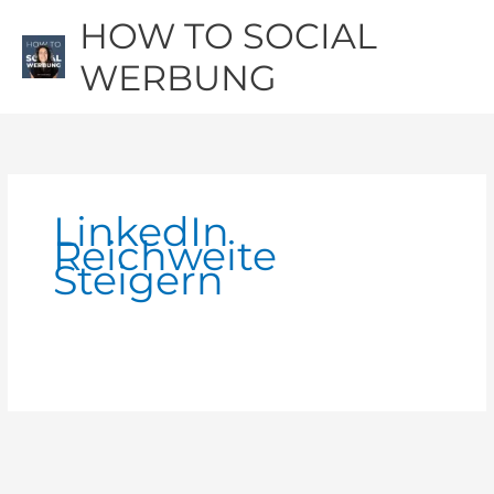
Zum
Hau
HOW TO SOCIAL
Inhalt
springen
WERBUNG
LinkedIn
Reichweite
Steigern