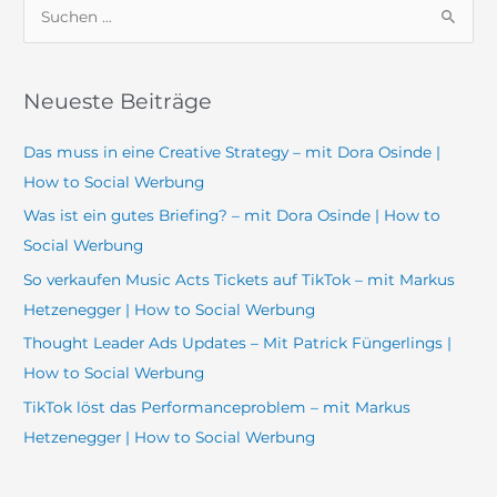
S
u
c
Neueste Beiträge
h
e
Das muss in eine Creative Strategy – mit Dora Osinde |
n
How to Social Werbung
n
Was ist ein gutes Briefing? – mit Dora Osinde | How to
a
Social Werbung
c
So verkaufen Music Acts Tickets auf TikTok – mit Markus
h
Hetzenegger | How to Social Werbung
:
Thought Leader Ads Updates – Mit Patrick Füngerlings |
How to Social Werbung
TikTok löst das Performanceproblem – mit Markus
Hetzenegger | How to Social Werbung