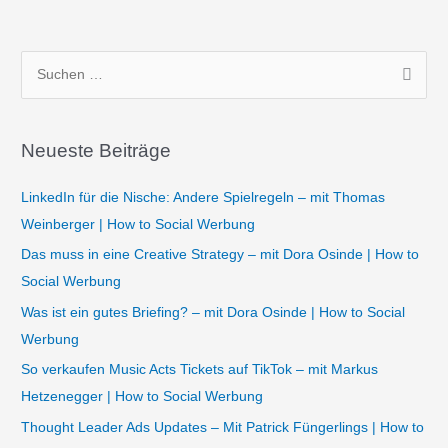
S
u
c
Neueste Beiträge
h
e
LinkedIn für die Nische: Andere Spielregeln – mit Thomas
n
Weinberger | How to Social Werbung
n
Das muss in eine Creative Strategy – mit Dora Osinde | How to
a
Social Werbung
c
Was ist ein gutes Briefing? – mit Dora Osinde | How to Social
h
Werbung
:
So verkaufen Music Acts Tickets auf TikTok – mit Markus
Hetzenegger | How to Social Werbung
Thought Leader Ads Updates – Mit Patrick Füngerlings | How to