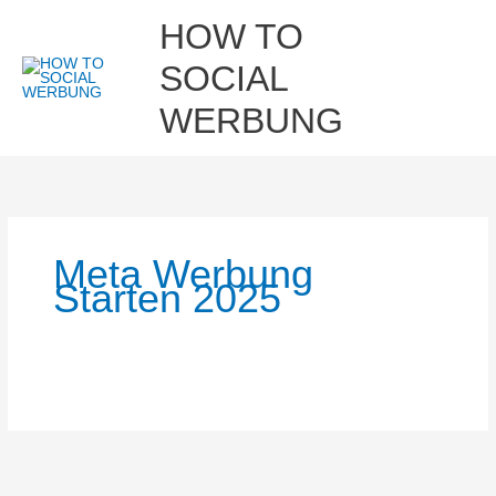
Zum
Hau
HOW TO
Inhalt
springen
SOCIAL
WERBUNG
Meta Werbung
Starten 2025