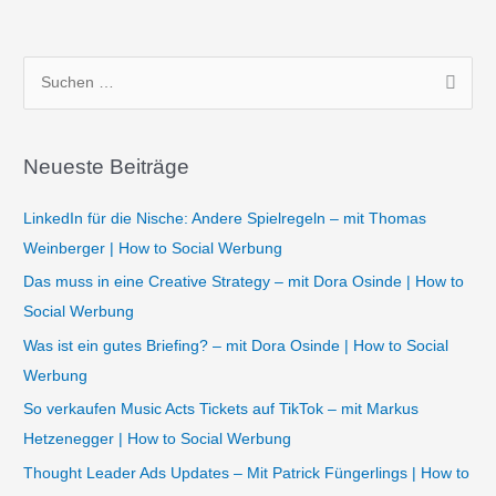
S
u
c
Neueste Beiträge
h
e
LinkedIn für die Nische: Andere Spielregeln – mit Thomas
n
Weinberger | How to Social Werbung
n
Das muss in eine Creative Strategy – mit Dora Osinde | How to
a
Social Werbung
c
Was ist ein gutes Briefing? – mit Dora Osinde | How to Social
h
Werbung
:
So verkaufen Music Acts Tickets auf TikTok – mit Markus
Hetzenegger | How to Social Werbung
Thought Leader Ads Updates – Mit Patrick Füngerlings | How to