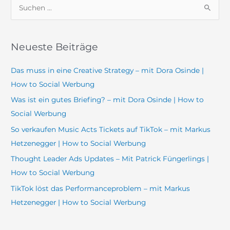
S
u
c
Neueste Beiträge
h
e
Das muss in eine Creative Strategy – mit Dora Osinde |
n
How to Social Werbung
n
Was ist ein gutes Briefing? – mit Dora Osinde | How to
a
Social Werbung
c
So verkaufen Music Acts Tickets auf TikTok – mit Markus
h
Hetzenegger | How to Social Werbung
:
Thought Leader Ads Updates – Mit Patrick Füngerlings |
How to Social Werbung
TikTok löst das Performanceproblem – mit Markus
Hetzenegger | How to Social Werbung