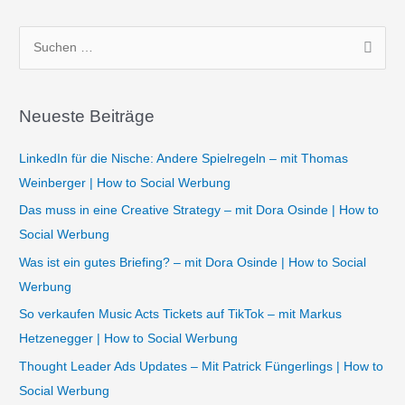
S
u
c
Neueste Beiträge
h
e
LinkedIn für die Nische: Andere Spielregeln – mit Thomas
n
Weinberger | How to Social Werbung
n
Das muss in eine Creative Strategy – mit Dora Osinde | How to
a
Social Werbung
c
Was ist ein gutes Briefing? – mit Dora Osinde | How to Social
h
Werbung
:
So verkaufen Music Acts Tickets auf TikTok – mit Markus
Hetzenegger | How to Social Werbung
Thought Leader Ads Updates – Mit Patrick Füngerlings | How to
Social Werbung