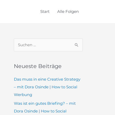
Start
Alle Folgen
S
u
c
Neueste Beiträge
h
e
Das muss in eine Creative Strategy
n
– mit Dora Osinde | How to Social
n
Werbung
a
Was ist ein gutes Briefing? – mit
c
Dora Osinde | How to Social