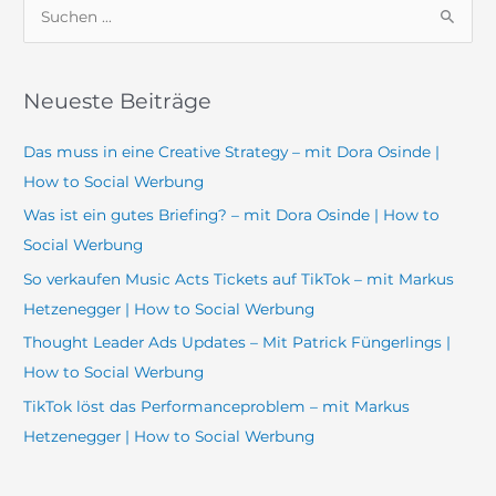
S
u
c
Neueste Beiträge
h
e
Das muss in eine Creative Strategy – mit Dora Osinde |
n
How to Social Werbung
n
Was ist ein gutes Briefing? – mit Dora Osinde | How to
a
Social Werbung
c
So verkaufen Music Acts Tickets auf TikTok – mit Markus
h
Hetzenegger | How to Social Werbung
:
Thought Leader Ads Updates – Mit Patrick Füngerlings |
How to Social Werbung
TikTok löst das Performanceproblem – mit Markus
Hetzenegger | How to Social Werbung