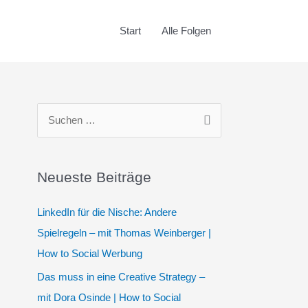
Start
Alle Folgen
S
u
c
Neueste Beiträge
h
e
LinkedIn für die Nische: Andere
n
Spielregeln – mit Thomas Weinberger |
n
How to Social Werbung
a
Das muss in eine Creative Strategy –
c
mit Dora Osinde | How to Social