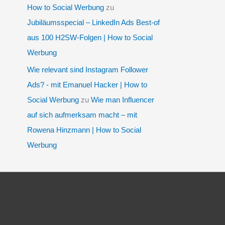
How to Social Werbung
zu
Jubiläumsspecial – LinkedIn Ads Best-of
aus 100 H2SW-Folgen | How to Social
Werbung
Wie relevant sind Instagram Follower
Ads? - mit Emanuel Hacker | How to
Social Werbung
zu
Wie man Influencer
auf sich aufmerksam macht – mit
Rowena Hinzmann | How to Social
Werbung