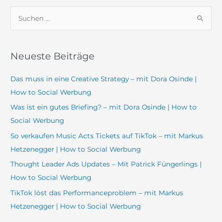
S
u
c
Neueste Beiträge
h
e
Das muss in eine Creative Strategy – mit Dora Osinde |
n
How to Social Werbung
n
Was ist ein gutes Briefing? – mit Dora Osinde | How to
a
Social Werbung
c
So verkaufen Music Acts Tickets auf TikTok – mit Markus
h
Hetzenegger | How to Social Werbung
:
Thought Leader Ads Updates – Mit Patrick Füngerlings |
How to Social Werbung
TikTok löst das Performanceproblem – mit Markus
Hetzenegger | How to Social Werbung