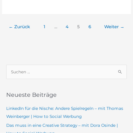
←
Zurück
1
…
4
5
6
Weiter
→
S
u
c
Neueste Beiträge
h
e
LinkedIn für die Nische: Andere Spielregeln – mit Thomas
n
Weinberger | How to Social Werbung
n
Das muss in eine Creative Strategy – mit Dora Osinde |
a