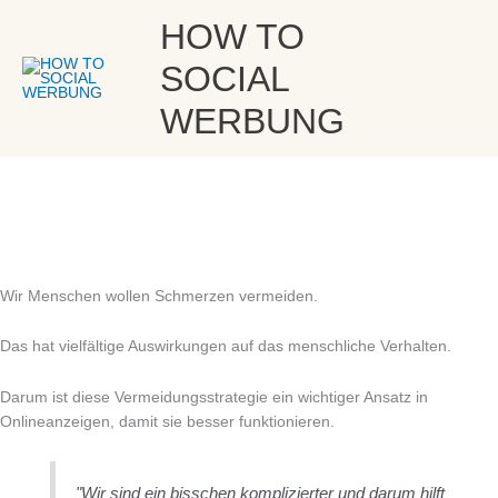
Zum
Warum der psychologische Trigger „Schmerz“ in Anzeigen so wichtig
Hau
HOW TO
ist
Inhalt
von
Sarah
springen
SOCIAL
WERBUNG
Wir Menschen wollen Schmerzen vermeiden.
Das hat vielfältige Auswirkungen auf das menschliche Verhalten.
Darum ist diese Vermeidungsstrategie ein wichtiger Ansatz in
Onlineanzeigen, damit sie besser funktionieren.
"Wir sind ein bisschen komplizierter und darum hilft