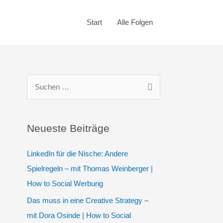
Start
Alle Folgen
S
u
c
Neueste Beiträge
h
e
LinkedIn für die Nische: Andere
n
Spielregeln – mit Thomas Weinberger |
n
How to Social Werbung
a
Das muss in eine Creative Strategy –
c
mit Dora Osinde | How to Social