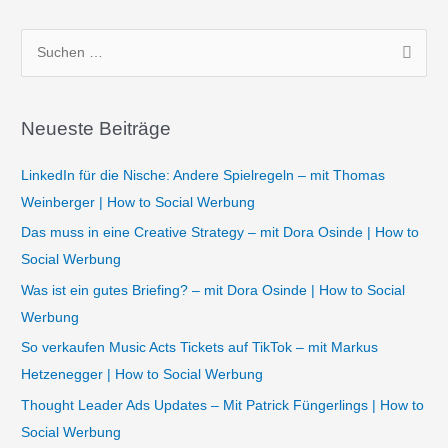
S
u
c
Neueste Beiträge
h
e
LinkedIn für die Nische: Andere Spielregeln – mit Thomas
n
Weinberger | How to Social Werbung
n
Das muss in eine Creative Strategy – mit Dora Osinde | How to
a
Social Werbung
c
Was ist ein gutes Briefing? – mit Dora Osinde | How to Social
h
Werbung
:
So verkaufen Music Acts Tickets auf TikTok – mit Markus
Hetzenegger | How to Social Werbung
Thought Leader Ads Updates – Mit Patrick Füngerlings | How to
Social Werbung