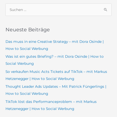
S
u
c
Neueste Beiträge
h
e
Das muss in eine Creative Strategy – mit Dora Osinde |
n
How to Social Werbung
n
Was ist ein gutes Briefing? – mit Dora Osinde | How to
a
Social Werbung
c
So verkaufen Music Acts Tickets auf TikTok – mit Markus
h
Hetzenegger | How to Social Werbung
:
Thought Leader Ads Updates – Mit Patrick Füngerlings |
How to Social Werbung
TikTok löst das Performanceproblem – mit Markus
Hetzenegger | How to Social Werbung