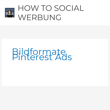
Zum
Hau
HOW TO SOCIAL
Inhalt
springen
WERBUNG
Bildformate
Pinterest Ads