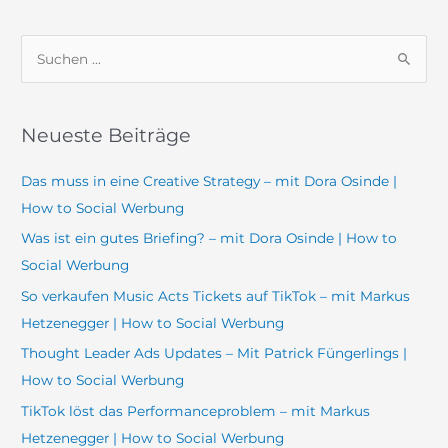
S
u
c
Neueste Beiträge
h
e
Das muss in eine Creative Strategy – mit Dora Osinde |
n
How to Social Werbung
n
Was ist ein gutes Briefing? – mit Dora Osinde | How to
a
Social Werbung
c
So verkaufen Music Acts Tickets auf TikTok – mit Markus
h
Hetzenegger | How to Social Werbung
:
Thought Leader Ads Updates – Mit Patrick Füngerlings |
How to Social Werbung
TikTok löst das Performanceproblem – mit Markus
Hetzenegger | How to Social Werbung