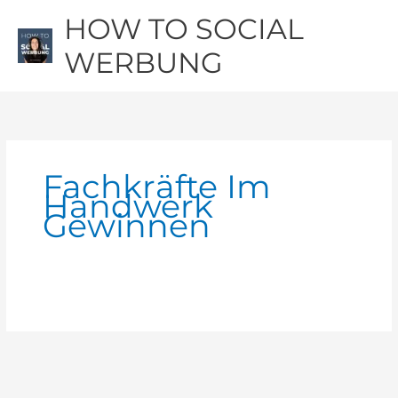
Zum
Hau
HOW TO SOCIAL
Inhalt
springen
WERBUNG
Fachkräfte Im
Handwerk
Gewinnen