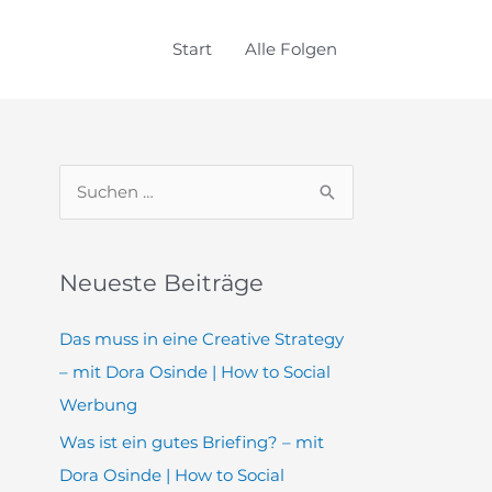
Start
Alle Folgen
S
u
c
Neueste Beiträge
h
e
Das muss in eine Creative Strategy
n
– mit Dora Osinde | How to Social
n
Werbung
a
Was ist ein gutes Briefing? – mit
c
Dora Osinde | How to Social