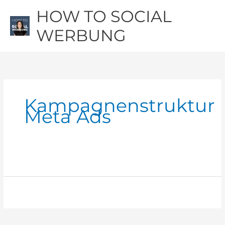
Zum
Hau
HOW TO SOCIAL
Inhalt
springen
WERBUNG
Kampagnenstruktur
Meta Ads