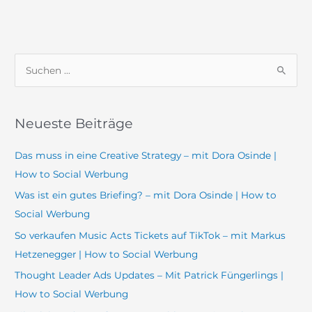
S
u
c
Neueste Beiträge
h
e
Das muss in eine Creative Strategy – mit Dora Osinde |
n
How to Social Werbung
n
Was ist ein gutes Briefing? – mit Dora Osinde | How to
a
Social Werbung
c
So verkaufen Music Acts Tickets auf TikTok – mit Markus
h
Hetzenegger | How to Social Werbung
:
Thought Leader Ads Updates – Mit Patrick Füngerlings |
How to Social Werbung