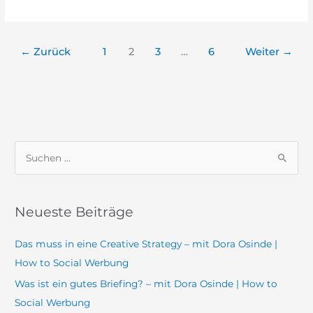
←
Zurück
1
2
3
…
6
Weiter
→
S
u
c
Neueste Beiträge
h
e
Das muss in eine Creative Strategy – mit Dora Osinde |
n
How to Social Werbung
n
Was ist ein gutes Briefing? – mit Dora Osinde | How to
a
Social Werbung
c