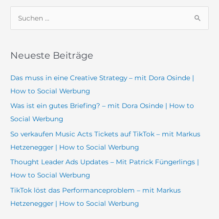
S
u
c
Neueste Beiträge
h
e
Das muss in eine Creative Strategy – mit Dora Osinde |
n
How to Social Werbung
n
Was ist ein gutes Briefing? – mit Dora Osinde | How to
a
Social Werbung
c
So verkaufen Music Acts Tickets auf TikTok – mit Markus
h
Hetzenegger | How to Social Werbung
:
Thought Leader Ads Updates – Mit Patrick Füngerlings |
How to Social Werbung
TikTok löst das Performanceproblem – mit Markus
Hetzenegger | How to Social Werbung