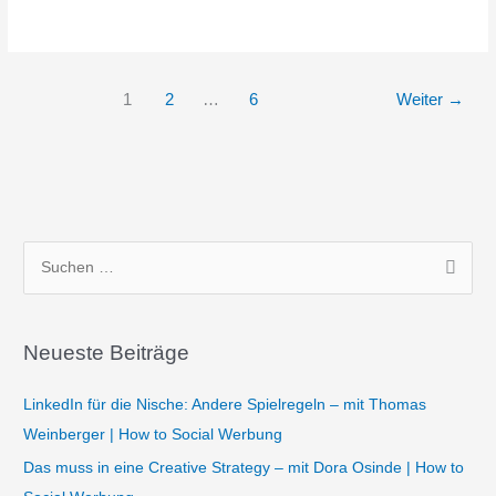
1
2
…
6
Weiter
→
S
u
c
Neueste Beiträge
h
e
LinkedIn für die Nische: Andere Spielregeln – mit Thomas
n
Weinberger | How to Social Werbung
n
Das muss in eine Creative Strategy – mit Dora Osinde | How to
a