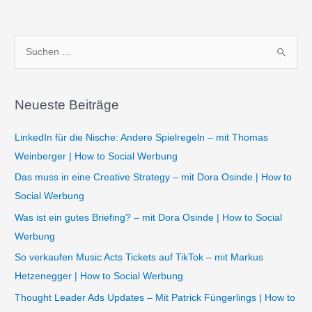
S
u
c
Neueste Beiträge
h
e
LinkedIn für die Nische: Andere Spielregeln – mit Thomas
n
Weinberger | How to Social Werbung
n
Das muss in eine Creative Strategy – mit Dora Osinde | How to
a
Social Werbung
c
Was ist ein gutes Briefing? – mit Dora Osinde | How to Social
h
Werbung
:
So verkaufen Music Acts Tickets auf TikTok – mit Markus
Hetzenegger | How to Social Werbung
Thought Leader Ads Updates – Mit Patrick Füngerlings | How to