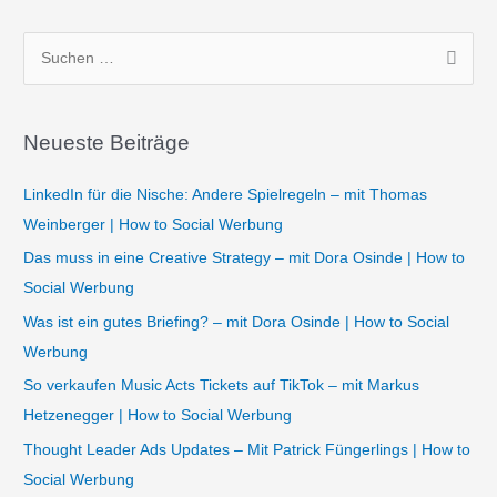
S
u
c
Neueste Beiträge
h
e
LinkedIn für die Nische: Andere Spielregeln – mit Thomas
n
Weinberger | How to Social Werbung
n
Das muss in eine Creative Strategy – mit Dora Osinde | How to
a
Social Werbung
c
Was ist ein gutes Briefing? – mit Dora Osinde | How to Social
h
Werbung
:
So verkaufen Music Acts Tickets auf TikTok – mit Markus
Hetzenegger | How to Social Werbung
Thought Leader Ads Updates – Mit Patrick Füngerlings | How to
Social Werbung